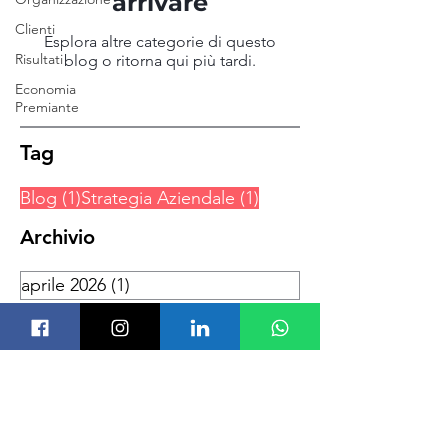
arrivare
Clienti
Esplora altre categorie di questo
Risultati
blog o ritorna qui più tardi.
Economia
Premiante
Tag
1 post
1 post
Blog
(1)
Strategia Aziendale
(1)
Archivio
aprile 2026
(1)
1 post
Angelo Utro
Via Monte Napoleone 8
20121 Milano