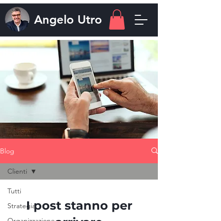
Angelo
Utro
Blog
Clienti
Tutti
I post stanno per
Strategia
Organizzazione