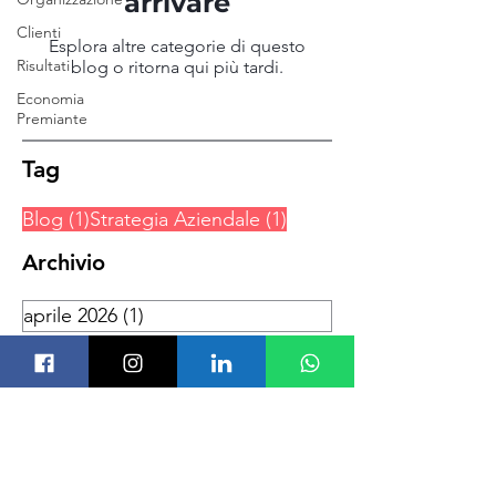
arrivare
Clienti
Esplora altre categorie di questo
Risultati
blog o ritorna qui più tardi.
Economia
Premiante
Tag
1 post
1 post
Blog
(1)
Strategia Aziendale
(1)
Archivio
aprile 2026
(1)
1 post
Angelo Utro
Via Monte Napoleone 8
20121 Milano