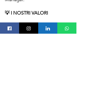
💡 I NOSTRI VALORI
Crediamo nella nostra Vision di
“Economia Premiante”
, un
modello capace di unire
Imprese, Lavoratori e
Consumatori in un circolo
virtuoso con un forte impatto
sociale ed economico.
Lavoriamo ogni giorno con
MOTIVAZIONE, FIDUCIA,
ENTUSIASMO
per far crescere
l’Azienda e migliorare le nostre
capacità personali e