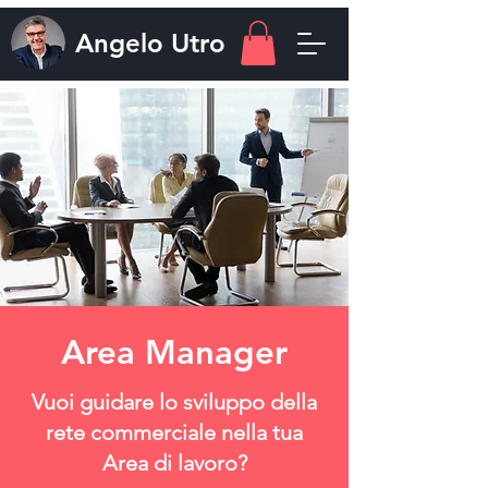
Angelo
Utro
Area Manager
Vuoi guidare lo sviluppo della
rete commerciale nella tua
Area di lavoro?